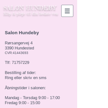
SALON HUNDEBY
Klip & pleje til din bedste ven
Salon Hundeby
Rørsangervej 4
3390 Hundested
CVR:
41443693
Tlf:
71757229
Bestilling af tider:
Ring eller skriv en sms
Åbningstider i salonen:
Mandag - Torsdag 9:00 - 17:00
Fredag 9:00 - 15:00